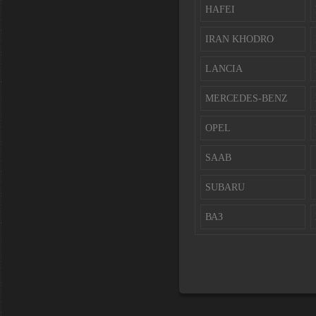
HAFEI
IRAN KHODRO
LANCIA
MERCEDES-BENZ
OPEL
SAAB
SUBARU
ВАЗ