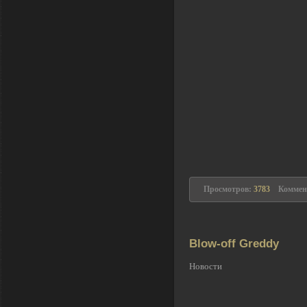
Просмотров:
3783
Коммен
Blow-off Greddy
Новости