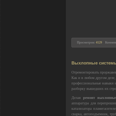
Просмотров:
4129
Коммен
Выхлопные системы:
Отремонтировать проржавев
Как и в любом другом деле,
профессиональные навыки и
разборку вышедших их строя
Делая
ремонт выхлопных
аппаратура для перепроши
катализатора пламегасител
сварка, автоподъемник, тру