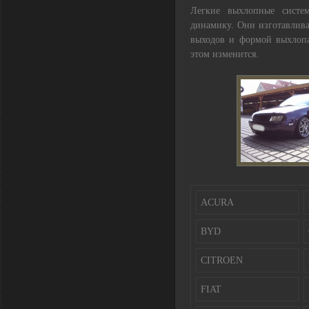
Легкие выхлопные систе
динамику. Они изготавлива
выходов и формой выхлопа
этом изменится.
ACURA
BYD
CITROEN
FIAT